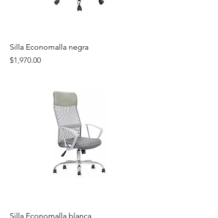
Silla Economalla negra
Precio
$1,970.00
Silla Economalla blanca