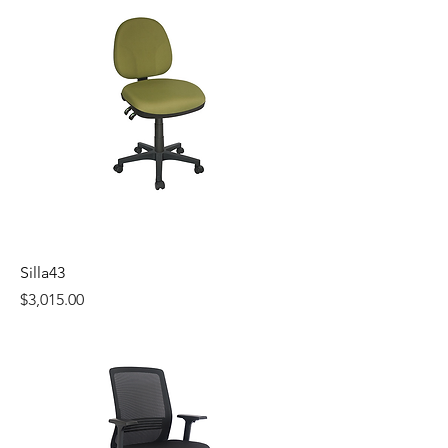
Silla43
Precio
$3,015.00