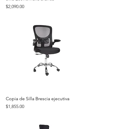
Precio
$2,090.00
Copia de Silla Brescia ejecutiva
Precio
$1,855.00