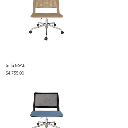
Silla 86AL
Precio
$4,755.00