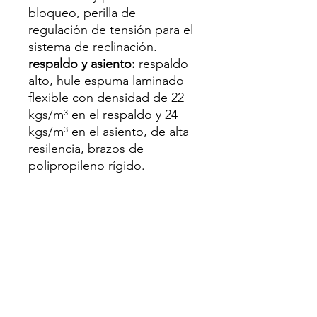
bloqueo, perilla de
regulación de tensión para el
sistema de reclinación.
respaldo y asiento:
respaldo
alto, hule espuma laminado
flexible con densidad de 22
kgs/m³ en el respaldo y 24
kgs/m³ en el asiento, de alta
resilencia, brazos de
polipropileno rígido.
tapiz:
tela en color negro.
peso máximo de
resistencia:
120 kgs.
Exclusivamente para uso
residencial.
Garantía