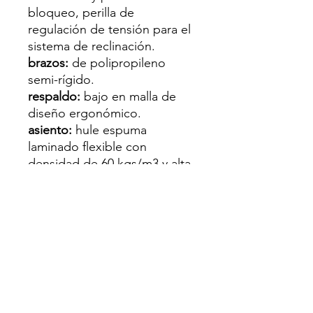
bloqueo, perilla de
regulación de tensión para el
sistema de reclinación.
brazos:
de polipropileno
semi-rígido.
respaldo:
bajo en malla de
diseño ergonómico.
asiento:
hule espuma
laminado flexible con
densidad de 60 kgs/m3 y alta
resilencia.
tapiz:
respaldo en malla de
color gris y asiento tapizado
al color de su elección de
toda nuestra colección de
tapices.
peso máximo de
resistencia:
120 kgs.