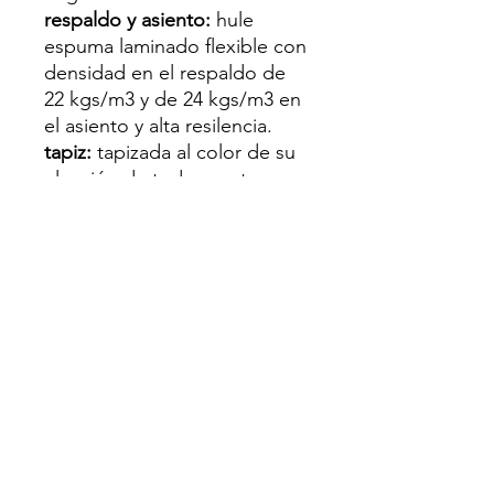
respaldo y asiento:
hule
espuma laminado flexible con
densidad en el respaldo de
22 kgs/m3 y de 24 kgs/m3 en
el asiento y alta resilencia.
tapiz:
tapizada al color de su
elección de toda nuestra
colección de tapices.
peso máximo de
resistencia:
450 kgs.
Garantía
5 años sobre defectos de fábrica
NEUTRO ESPACIO INTERIOR